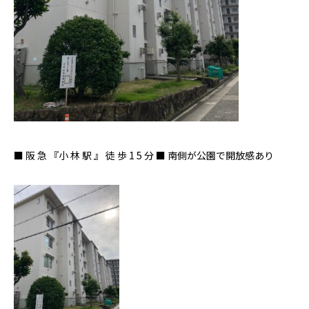
■ 阪 急 『小 林 駅 』 徒 歩 1 5 分 ■ 南側が公園で開放感あり