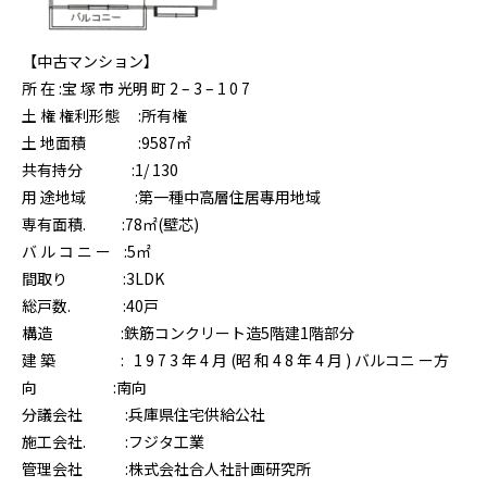
【中古マンション】
所 在 :宝 塚 市 光明 町 2 – 3 – 1 0 7
土 権 権利形態 :所有権
土 地面積 :9587㎡
共有持分 :1/ 130
用 途地域 :第一種中高層住居專用地域
専有面積. :78㎡(壁芯)
バ ル コ ニ ー :5㎡
間取り :3LDK
総戸数. :40戸
構造 :鉄筋コンクリート造5階建1階部分
建 築 : 1 9 7 3 年 4 月 (昭 和 4 8 年 4 月 ) バルコニ ー方
向 :南向
分議会社 :兵庫県住宅供給公社
施工会社. :フジタ工業
管理会社 :株式会社合人社計画研究所