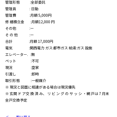
管理形態 :全部委託
管理員 : 日勤
管理費 :月額 5,000円
修 繕積立金 :月額12,000 円
その他 :ー
そ の 他 :ー
合計 :月額 17,000円
電気 :関西電力 ガス:都市ガス 給湯:ガス 設施
エレベーター. :無
ペット :不可
現況 :空家
引渡し :即時
取引形態 :一般媒介
※ 現況と図面に相違がある場合は現況優先
※ 玄関 ド ア交 換 済 み、 リ ビ ン グ の サ ッ シ ・網 戸は 7 月末
全戸交換予定
＜ 一覧に戻る